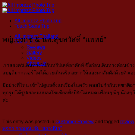
Skip
to
content
All Imprezz Photo Trip
Touch Sana Trip
All Imprezz Thailand
พญ.บงกช & นพ.สุขสวัสดิ์ “แพทย์”
Contact Us
Reviews
Gallery
Videos
About Us
เราสองคนเดินทางไปกับทริปเลห์ลาดักห์ ซึ่งก่อนเดินทางค่อนข้าง
แบบดีมากเวอร์ ไม่ได้อวยเกินจริง อยากให้ลองมาสัมผัสด้วยตัวเอ
มีอย่างที่ไหน เข้าไปดูแลตั้งแต่เรื่องในครัว คอยไปกำกับรสชา
ทุกรูป ได้รูปเยอะแบบลงโซเชียลทั้งปียังไม่หมด เพื่อนๆ พี่ๆ น้
ค่ะ
This entry was posted in
Customer Review
and tagged
review
พจกร กาญจนะจัย “สถาปนิก”