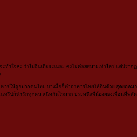
จะทำใจละ ว่าไปอินเดียอะเนอะ คงไม่ค่อยสบายเท่าไหร่ แต่ปรากฏว่
ง
ติอาหารให้ถูกปากคนไทย บางมื้อก็ทำอาหารไทยให้กินด้วย สุดยอดม
องๆ ในทริปก็น่ารักทุกคน สนิทกันไวมาก ประหนึ่งพี่น้องผองเพื่อนท
.