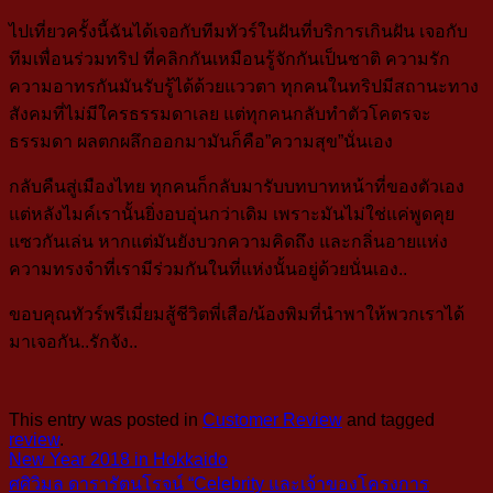
ไปเที่ยวครั้งนี้ฉันได้เจอกับทีมทัวร์ในฝันที่บริการเกินฝัน เจอกับ
ทีมเพื่อนร่วมทริป ที่คลิกกันเหมือนรู้จักกันเป็นชาติ ความรัก
ความอาทรกันมันรับรู้ได้ด้วยแววตา ทุกคนในทริปมีสถานะทาง
สังคมที่ไม่มีใครธรรมดาเลย แต่ทุกคนกลับทำตัวโคตรจะ
ธรรมดา ผลตกผลึกออกมามันก็คือ”ความสุข”นั่นเอง
กลับคืนสู่เมืองไทย ทุกคนก็กลับมารับบทบาทหน้าที่ของตัวเอง
แต่หลังไมค์เรานั้นยิ่งอบอุ่นกว่าเดิม เพราะมันไม่ใช่แค่พูดคุย
แซวกันเล่น หากแต่มันยังบวกความคิดถึง และกลิ่นอายแห่ง
ความทรงจำที่เรามีร่วมกันในที่แห่งนั้นอยู่ด้วยนั่นเอง..
ขอบคุณทัวร์พรีเมี่ยมสู้ชีวิตพี่เสือ/น้องพิมที่นำพาให้พวกเราได้
มาเจอกัน..รักจัง..
This entry was posted in
Customer Review
and tagged
review
.
New Year 2018 in Hokkaido
ศศิวิมล ดารารัตนโรจน์ “Celebrity และเจ้าของโครงการ