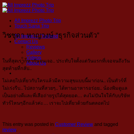
Skip
to
content
All Imprezz Photo Trip
Touch Sana Trip
วิชชุดา หาญวงษ์ “ธุรกิจส่วนตัว”
All Imprezz Thailand
Contact Us
Reviews
Gallery
Videos
ในที่สุดเราก็หากันจนเจอ.. ประทับใจตั้งแต่วันแรกที่เจอจนถึงวัน
About Us
สุดท้ายที่กลับ..
ไม่เคยไปเที่ยวกับใครแล้วมีความสุขแบบนี้มาก่อน.. เป็นทัวร์ที่
ไม่เร่งรีบ.. ไปสถานที่สวยๆ.. ได้ทานอาหารอร่อย.. น้องพิมดูแล
เป็นอย่างดีและพี่เสือถ่ายรูปได้สุดยอด… คงไม่ปันใจให้กับบริษัท
ทัวร์ไหนๆอีกแล้วค่ะ… เราจะไปเที่ยวด้วยกันตลอดไป
This entry was posted in
Customer Review
and tagged
review
.