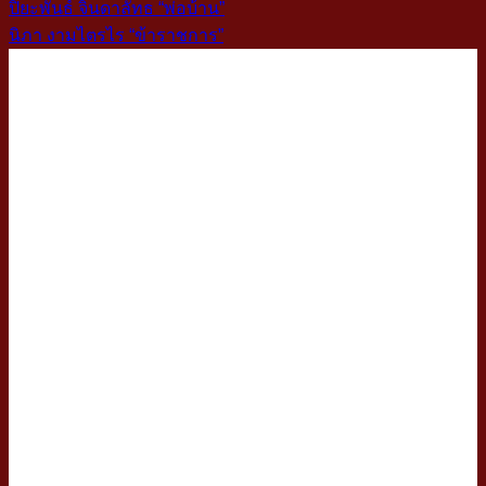
ปิยะพันธ์ จินดาลัทธ “พ่อบ้าน”
นิภา งามไตรไร “ข้าราชการ”