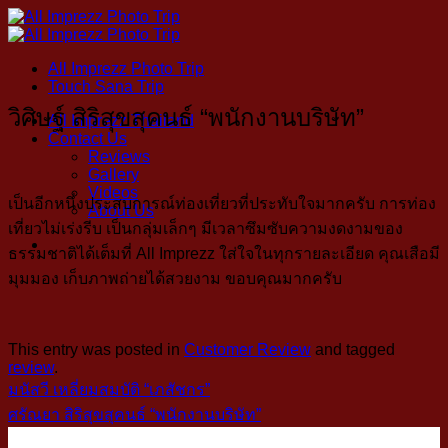
Skip
to
content
All Imprezz Photo Trip
Touch Sana Trip
วิศิษฐ์ สิริสุขสุคนธ์ “พนักงานบริษัท”
All Imprezz Thailand
Contact Us
Reviews
Gallery
Videos
เป็นอีกหนึ่งประสบการณ์ท่องเที่ยว​ที่ประทับใจ​​มากครับ​ การท่อง
About Us
เที่ยวไม่เร่งรีบ​ เป็นกลุ่มเล็กๆ​ มีเวลาซึมซับความงดงามของ
ธรรมชาติได้เต็มที่​ All Imprezz ใส่ใจในทุกรายละเอียด​ คุณเสือมี
มุมมอง เก็บภาพถ่ายได้สวยงาม ขอบคุณมากครับ
This entry was posted in
Customer Review
and tagged
review
.
มนัสวี เหลี่ยมสมบัติ “เภสัชกร”
ศรัณยา​ สิริสุขสุคนธ์ “พนักงานบริษัท”