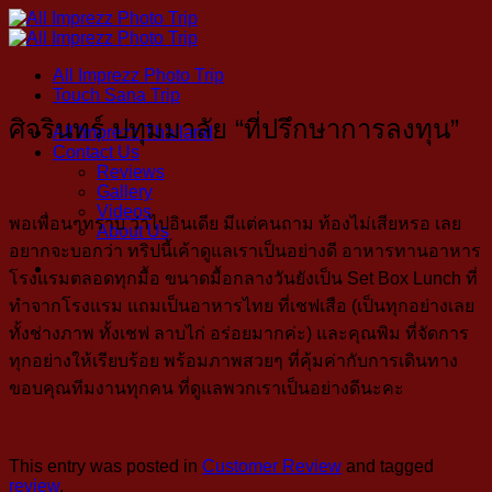
Skip
to
content
All Imprezz Photo Trip
Touch Sana Trip
ศิจรินทร์ ปทุมมาลัย “ที่ปรึกษาการลงทุน”
All Imprezz Thailand
Contact Us
Reviews
Gallery
Videos
พอเพื่อนๆทราบ ว่าไปอินเดีย มีแต่คนถาม ท้องไม่เสียหรอ เลย
About Us
อยากจะบอกว่า ทริปนี้เค้าดูแลเราเป็นอย่างดี อาหารทานอาหาร
โรงแรมตลอดทุกมื้อ ขนาดมื้อกลางวันยังเป็น Set Box Lunch ที่
ทำจากโรงแรม แถมเป็นอาหารไทย ที่เชฟเสือ (เป็นทุกอย่างเลย
ทั้งช่างภาพ ทั้งเชฟ ลาบไก่ อร่อยมากค่ะ) และคุณพิม ที่จัดการ
ทุกอย่างให้เรียบร้อย พร้อมภาพสวยๆ ที่คุ้มค่ากับการเดินทาง
ขอบคุณทีมงานทุกคน ที่ดูแลพวกเราเป็นอย่างดีนะคะ
This entry was posted in
Customer Review
and tagged
review
.