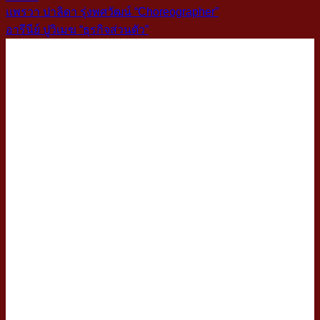
แพรวา ปาลิดา รุ่งพศวัฒน์ “Choreographer”
อารีนีย์ ปูวิเมฆ “ธุรกิจส่วนตัว”