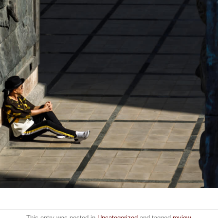
This entry was posted in
Uncategorized
and tagged
review
.