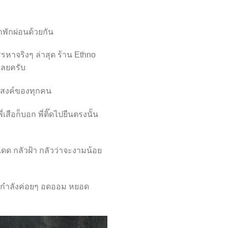
ลาพักผ่อนด้วยกัน
รรหาจริงๆ ล่าสุด ร้าน Ethno
เลยครับ
ระสงค์ของทุกคน
่เสือก็บอก พี่ติ๊ดไปยืนตรงนั้น
แดด กลัวฝ้า กลัวว่าจะงามน้อย
ก็กำลังค่อยๆ อดออม หยอด