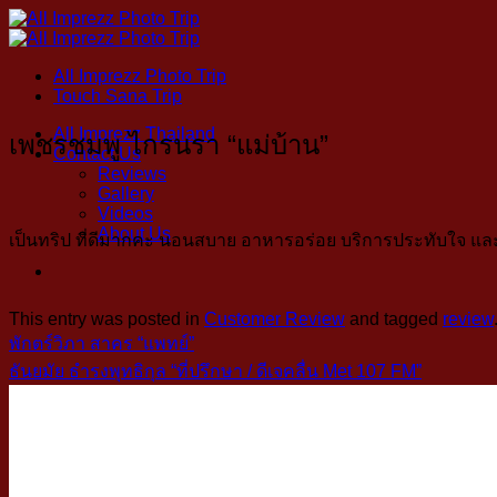
Skip
to
content
All Imprezz Photo Trip
Touch Sana Trip
All Imprezz Thailand
เพชรชมพู ไกรนรา “แม่บ้าน”
Contact Us
Reviews
Gallery
Videos
About Us
เป็นทริป ที่ดีมากคะ นอนสบาย อาหารอร่อย บริการประทับใจ แล
This entry was posted in
Customer Review
and tagged
review
พักตร์วิภา สาคร “แพทย์”
ธันยมัย ธำรงพุทธิกุล “ที่ปรึกษา / ดีเจคลื่น Met 107 FM”