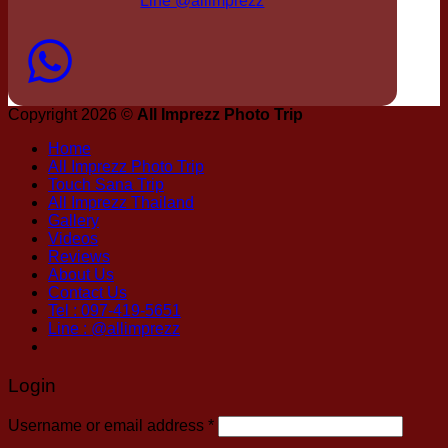
Line @allimprezz
Copyright 2026 ©
All Imprezz Photo Trip
Home
All Imprezz Photo Trip
Touch Sana Trip
All Imprezz Thailand
Gallery
Videos
Reviews
About Us
Contact Us
Tel : 097-419-5651
Line : @allimprezz
Login
Username or email address
*