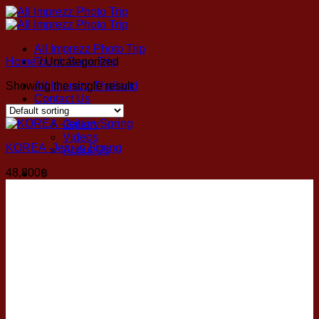
Skip
to
content
All Imprezz Photo Trip
Home
Touch Sana Trip
/
Uncategorized
Showing the single result
All Imprezz Thailand
Contact Us
Reviews
Gallery
Videos
KOREA -Jeju in Spring
About Us
48,800
฿