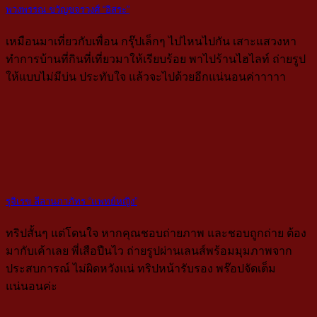
พวงพรรณ ขวัญขจรวงศ์ “อิสระ”
เหมือนมาเที่ยวกับเพื่อน กรุ๊ปเล็กๆ ไปไหนไปกัน เสาะแสวงหา
ทำการบ้านที่กินที่เที่ยวมาให้เรียบร้อย พาไปร้านไฮไลท์ ถ่ายรูป
ให้แบบไม่มีบ่น ประทับใจ แล้วจะไปด้วยอีกแน่นอนค่าาาาา
รุจิเรข ลีลานภาภัทร “แพทย์หญิง”
ทริปสั้นๆ แต่โดนใจ หากคุณชอบถ่ายภาพ และชอบถูกถ่าย ต้อง
มากับเค้าเลย พี่เสือปืนไว ถ่ายรูปผ่านเลนส์พร้อมมุมภาพจาก
ประสบการณ์ ไม่ผิดหวังแน่ ทริปหน้ารับรอง พร๊อปจัดเต็ม
แน่นอนค่ะ