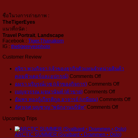
ชื่อในวงการถ่ายภาพ :
TheTigerEyes
แนวที่ถนัด :
Travel Portrait
,
Landscape
Facebook :
Tiger.Thanakorn
IG :
thetigereyesphoto
Customer Review
สุจิรา พวงกิจจา (เจ้าของธุรกิจตัวแทนจำหน่ายสินค้า
on
คอมพิวเตอร์และอุปกรณ์)
Comments Off
สุจิ
on
อมรา บริบูรณ์เวช (เจ้าของกิจการ)
Comments Off
รา
อมรา
on
เบญจวรรณ มุจนานันท์ (ค้าขาย)
Comments Off
พวง
เบญจวรร
บริบูรณ์
on
อัมพร ทองกู้เกียรติกูล อาจารย์ (เกษียณ)
Comments Off
กิจจา
มุ
เวช
อัม
on
อัศวเรศ บุญชาญ “พนักงานบริษัท”
Comments Off
(เจ้าของ
จนา
อัศว
(เจ้าของ
ทอ
Upcoming Trips
ธุรกิจ
นันท์
เรศ
กิจการ)
กู้
ตัวแทน
(ค้าขาย)
บุญ
เกีย
ARCTIC SUMMER (Svalbard • Drammen • Oslo)
จำหน่าย
ชาญ
กูล