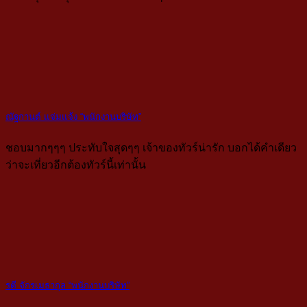
ณัฐกานต์ แจ่มแจ้ง “พนักงานบริษัท”
ชอบมากๆๆๆ ประทับใจสุดๆๆ เจ้าของทัวร์น่ารัก บอกได้คำเดียว
ว่าจะเที่ยวอีกต้องทัวร์นี้เท่านั้น
รตี จักรเมธากุล “พนักงานบริษัท”