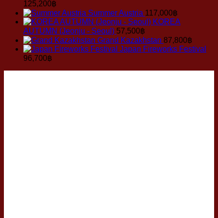
125,200
฿
สินค้า
“พนักงาน
อาจ
Summer Austria
117,000
฿
คอมพิวเตอร์
บริษัท”
(เก
KOREA
AUTUMN (Jeonju - Seoul)
57,500
฿
และ
Grand Kazakhstan
87,800
฿
อุปกรณ์)
Japan Fireworks Festival
96,700
฿