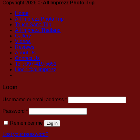
Copyright 2026 ©
All Imprezz Photo Trip
Home
All Imprezz Photo Trip
Touch Sana Trip
All Imprezz Thailand
Gallery
Videos
Reviews
About Us
Contact Us
Tel : 097-419-5651
Line : @allimprezz
Login
Username or email address
*
Password
*
Remember me
Log in
Lost your password?