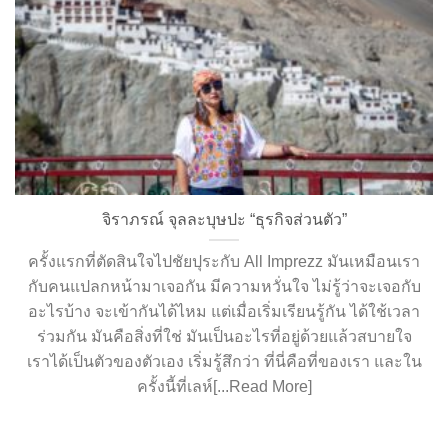
จิราภรณ์​ จุ​ล​ละ​บุษปะ​ “ธุรกิจส่วนตัว”
ครั้ง​แรกที่ตัดสินใจไปชัยปุระกับ​ All​ Imprezz​ มันเหมือน​เรา
กับคนแปลกหน้ามาเจอกัน​ มีความหวั่นใจ​ ไม่รู้​ว่าจะเจอกับ
อะไรบ้าง​ จะเข้ากันได้ไหม​ แต่เมื่อเริ่มเรียนรู้​กัน ได้ใช้เวลา
ร่วมกัน​ มันคือสิ่งที่ใช่​ ​มันเป็​นอะไรที่อยู่​ด้วย​แล้วสบายใจ​
เราได้เป็น​ตัวของ​ตัวเอง​ เริ่มรู้สึก​ว่า​ ที่นี่คือที่ของเรา และใน
ครั้งนี้ที่เลห์​[...Read More]