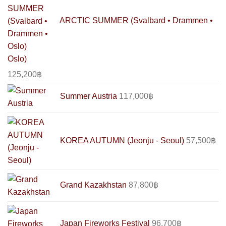
ARCTIC SUMMER (Svalbard • Drammen •
Oslo)
125,200
฿
Summer Austria
117,000
฿
KOREA AUTUMN (Jeonju - Seoul)
57,500
฿
Grand Kazakhstan
87,800
฿
Japan Fireworks Festival
96,700
฿