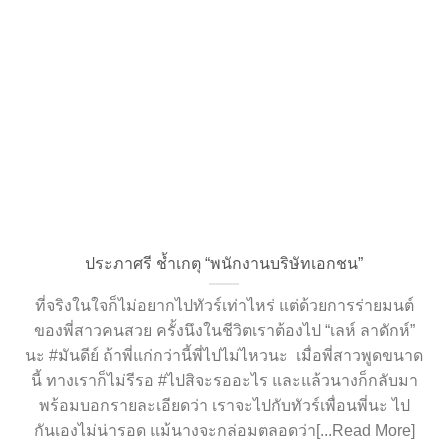
ประภาศรี ช้ำเกตุ “พนักงานบริษัทเอกชน”
ที่จริงในใจก็ไม่อยากไปทัวร์เท่าไหร่ แต่ด้วยการร่ายมนต์
ของพี่สาวคนสวย ครั้งนึงในชีวิตเราต้องไป “เลห์ ลาดักห์”
นะ #มันดีย์ ถ้าพี่แก่กว่านี้พี่ไปไม่ไหวนะ เมื่อพี่สาวพูดขนาด
นี้ ทางเราก็ไม่รีรอ #ไปสิจะรออะไร และแล้วนางก็กลับมา
พร้อมบอกรายละเอียดว่า เราจะไปกับทัวร์เพื่อนพี่นะ ไป
กันเองไม่น่ารอด แม้นางจะกล่อมตลอดว่า[...Read More]