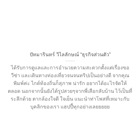
ปัทมารินทร์ วิไลลักษณ์ “ธุรกิจส่วนตัว”
ได้รับการดูแลและการอำนวยความสะดวกตั้งแต่เรื่องขอ
วีซ่า และเดินทางท่องเที่ยวจนจนทริปเป็นอย่างดี จากคุณ
พิมพ์ค่ะ ไกด์ท้องถิ่นก็สุภาพ น่ารัก อยากได้อะไรจัดให้
ตลอด นอกจากนั้นยังได้รูปสวยๆจากพี่เสือกลับบ้าน ไว้เป็นที่
ระลึกด้วย ตากล้องใจดี ใจเย็น แนะนำท่าโพสที่เหมาะกับ
บุคลิกของเรา แฮปปี้ทุกอย่างเลยยยยย