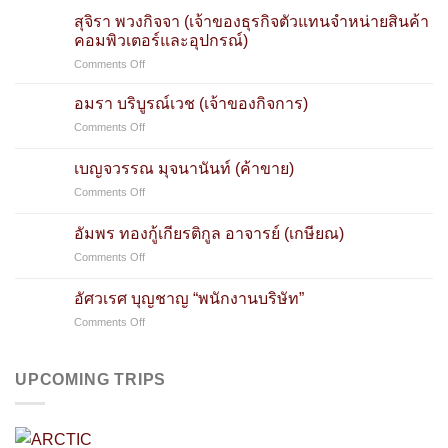
สุจิรา พวงกิจจา (เจ้าของธุรกิจตัวแทนจำหน่ายสินค้า
คอมพิวเตอร์และอุปกรณ์)
on
Comments Off
สุจิ
รา
อมรา บริบูรณ์เวช (เจ้าของกิจการ)
พวง
on
Comments Off
กิจจา
อมรา
(เจ้าของ
บริบูรณ์
ธุรกิจ
เบญจวรรณ มุจนานันท์ (ค้าขาย)
เวช
ตัวแทน
on
Comments Off
(เจ้าของ
จำหน่าย
เบญจวรรณ
กิจการ)
สินค้า
มุ
อัมพร ทองกู้เกียรติกูล อาจารย์ (เกษียณ)
คอมพิวเตอร์
จนา
และ
on
Comments Off
นันท์
อุปกรณ์)
อัมพร
(ค้าขาย)
ทอง
อัศวเรศ บุญชาญ “พนักงานบริษัท”
กู้
on
Comments Off
เกียรติ
อัศว
กูล
เรศ
อาจารย์
บุญ
(เกษียณ)
UPCOMING TRIPS
ชาญ
“พนักงาน
บริษัท”