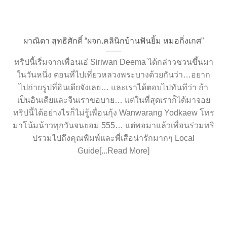
ผาณิดา สุทธิศักดิ์ “ผจก.คลินิกบ้านฟันยิ้ม หมอกิ่งเกศ”
ทริปนี้เริ่มจากเพื่อนเอ๋ Siriwan Deema ได้กล่าวชวนขึ้นมา
ในวันหนึ่ง ตอนที่ไปเที่ยวหลวงพระบางด้วยกันว่า…อยาก
ไปถ่ายรูปที่อินเดียจังเลย… และเราได้ตอบไปทันทีว่า ถ้า
เป็นอินเดียและจีนเราขอบาย… แต่ในที่สุดเราก็ได้มาจอย
ทริปนี้ได้อย่างไรก็ไม่รู้เพื่อนกุ้ง Wanwarang Yodkaew โทร
มาโน้มน้าวทุกวันจนยอม 555… แต่พอมาแล้วเพื่อนร่วมทริ
ปรวมไปถึงคุณพิมพ์และพี่เสือน่ารักมากๆ Local
Guide[...Read More]