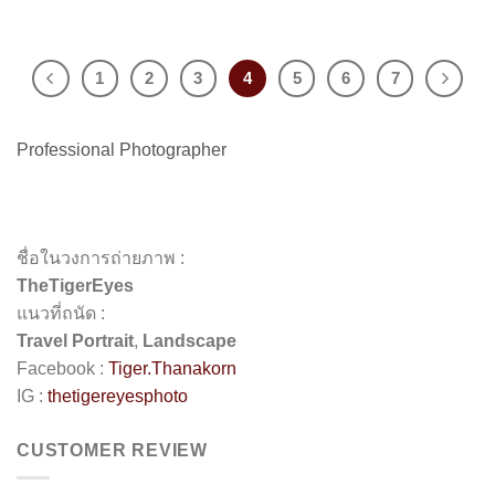
1
2
3
4
5
6
7
Professional Photographer
ชื่อในวงการถ่ายภาพ :
TheTigerEyes
แนวที่ถนัด :
Travel Portrait
,
Landscape
Facebook :
Tiger.Thanakorn
IG :
thetigereyesphoto
CUSTOMER REVIEW