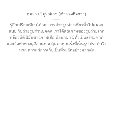
อมรา บริบูรณ์เวช (เจ้าของกิจการ)
รู้สึกเปรียบเทียบได้เลย การถ่ายรูป​ท่องเที่ยวทั่วไปคนละ
แบบ กับถ่ายรูปส่วนบุคคล เราได้คุณภาพของรูปถ่ายจาก
กล้องที่ดี ฝีมือช่างภาพ​เสือ ที่ออกมา มีทั้งเป็นธรรมชาติ
และจัดท่าทางดูดีสวยงาม คุ้มค่าทุกครั้งที่เห็นรูป ประทับใจ
มาก ควรแก่การเก็บเป็นที่ระลึกอย่างมากค่ะ