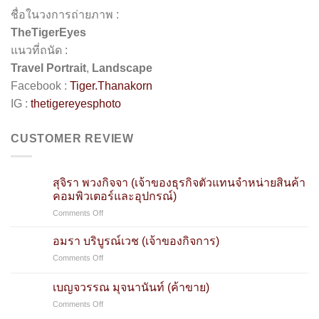
ชื่อในวงการถ่ายภาพ :
TheTigerEyes
แนวที่ถนัด :
Travel Portrait
,
Landscape
Facebook :
Tiger.Thanakorn
IG :
thetigereyesphoto
CUSTOMER REVIEW
สุจิรา พวงกิจจา (เจ้าของธุรกิจตัวแทนจำหน่ายสินค้า
คอมพิวเตอร์และอุปกรณ์)
on
Comments Off
สุจิ
รา
อมรา บริบูรณ์เวช (เจ้าของกิจการ)
พวง
on
Comments Off
กิจจา
อมรา
(เจ้าของ
บริบูรณ์
ธุรกิจ
เบญจวรรณ มุจนานันท์ (ค้าขาย)
เวช
ตัวแทน
on
Comments Off
(เจ้าของ
จำหน่าย
เบญจวรรณ
กิจการ)