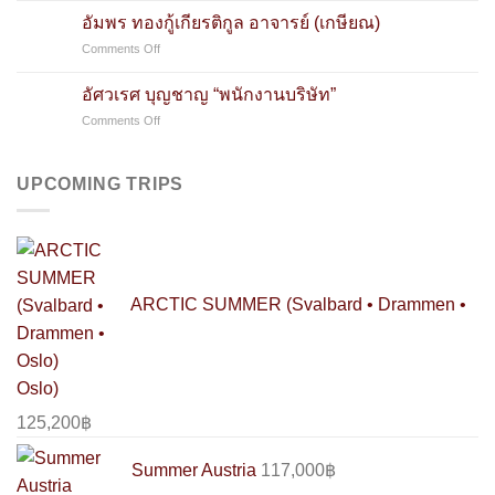
สินค้า
มุ
อัมพร ทองกู้เกียรติกูล อาจารย์ (เกษียณ)
คอมพิวเตอร์
จนา
และ
on
Comments Off
นันท์
อุปกรณ์)
อัมพร
(ค้าขาย)
ทอง
อัศวเรศ บุญชาญ “พนักงานบริษัท”
กู้
on
Comments Off
เกียรติ
อัศว
กูล
เรศ
อาจารย์
บุญ
(เกษียณ)
UPCOMING TRIPS
ชาญ
“พนักงาน
บริษัท”
ARCTIC SUMMER (Svalbard • Drammen •
Oslo)
125,200
฿
Summer Austria
117,000
฿