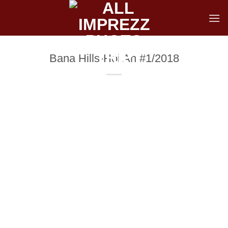
Skip
to
content
Bana Hills-Hoi An #1/2018