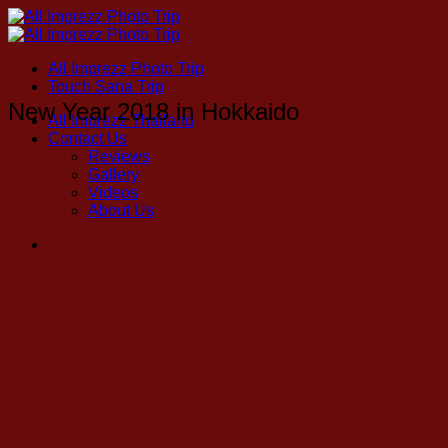
Skip
to
content
All Imprezz Photo Trip
Touch Sana Trip
New Year 2018 in Hokkaido
All Imprezz Thailand
Contact Us
Reviews
Gallery
Videos
About Us