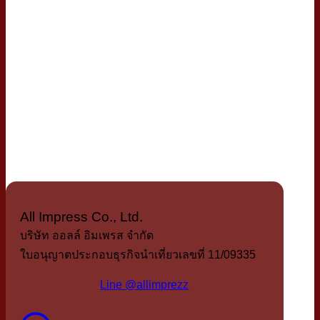
All Impress Co., Ltd.
บริษัท ออลล์ อิมเพรส จำกัด
ใบอนุญาตประกอบธุรกิจนำเที่ยวเลขที่ 11/09335
Line @allimprezz