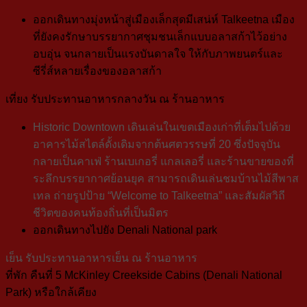
ออกเดินทางมุ่งหน้าสู่เมืองเล็กสุดมีเสน่ห์
Talkeetna
เมือง
ที่
ยังคงรักษาบรรยากาศชุมชนเล็กแบบอลาสก้าไว้อย่าง
อบอุ่น จนกลายเป็นแรงบันดาลใจ
ให้กับภาพยนตร์และ
ซีรี่ส์หลายเรื่องของอลาสก้า
เที่ยง
รับประทานอาหารกลางวัน ณ ร้านอาหาร
Historic Downtown
เดินเล่นในเขตเมืองเก่า
ที่เต็มไปด้วย
อาคารไม้สไตล์ดั้งเดิมจากต้นศตวรรษที่ 20 ซึ่งปัจจุบัน
กลายเป็นคาเฟ่ ร้านเบเกอรี่ แกลเลอรี่ และร้านขายของที่
ระลึกบรรยากาศย้อนยุค สามารถเดินเล่นชมบ้านไม้สีพาส
เทล ถ่ายรูปป้าย “Welcome to Talkeetna” และสัมผัสวิถี
ชีวิตของคนท้องถิ่นที่เป็นมิตร
ออกเดินทางไปยัง
Denali National park
เย็น
รับประทานอาหารเย็น ณ ร้านอาหาร
ที่พัก
คืนที่ 5
McKinley Creekside Cabins
(Denali National
Park)
หรือใกล้เคียง