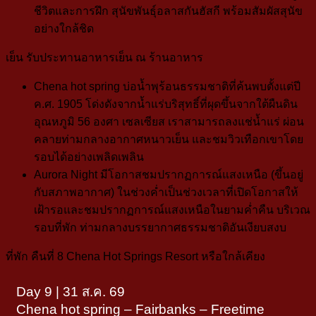
ชีวิตและการฝึก
สุนัขพันธุ์อลาสกันฮัสกี พร้อมสัมผัสสุนัข
อย่างใกล้ชิด
เย็น
รับประทานอาหารเย็น ณ ร้านอาหาร
Chena hot spring
บ่อน้ำพุร้อนธรรมชาติที่ค้นพบตั้งแต่ปี
ค.ศ. 1905 โด่งดังจากน้ำแร่บริสุทธิ์ที่ผุดขึ้นจากใต้ผืนดิน
อุณหภูมิ 56 องศา เซลเซียส เราสามารถลงแช่น้ำแร่ ผ่อน
คลายท่ามกลางอากาศหนาวเย็น และชมวิวเทือกเขาโดย
รอบได้อย่างเพลิดเพลิน
Aurora Night มีโอกาสชมปรากฏการณ์แสงเหนือ
(ขึ้นอยู่
กับสภาพอากาศ)
ในช่วงค่ำเป็นช่วงเวลาที่เปิดโอกาสให้
เฝ้ารอและชมปรากฏการณ์แสงเหนือในยามค่ำคืน บริเวณ
รอบที่พัก ท่ามกลางบรรยากาศธรรมชาติอันเงียบสงบ
ที่พัก
คืนที่ 8
Chena Hot Springs Resort
หรือใกล้เคียง
Day 9 | 31 ส.ค. 69
Chena hot spring – Fairbanks – Freetime