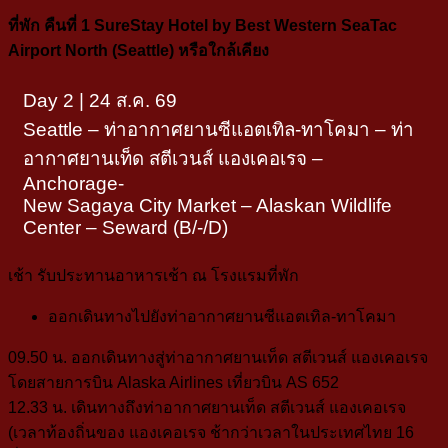
ที่พัก
คืนที่ 1
SureStay Hotel by Best Western
SeaTac
Airport North (Seattle)
หรือใกล้เคียง
Day 2 | 24 ส.ค. 69
Seattle – ท่าอากาศยานซีแอตเทิล-ทาโคมา – ท่า
อากาศยานเท็ด สตีเวนส์ แองเคอเรจ –
Anchorage-
New Sagaya City Market – Alaskan Wildlife
Center – Seward (B/-/D)
เช้า
รับประทานอาหารเช้า ณ โรงแรมที่พัก
ออกเดินทางไปยังท่าอากาศยานซีแอตเทิล-ทาโคมา
09.50 น.
ออกเดินทางสู่ท่าอากาศยานเท็ด สตีเวนส์ แองเคอเรจ
โดยสายการบิน
Alaska Airlines
เที่ยวบิน
AS 652
12.33 น.
เดินทางถึงท่าอากาศยานเท็ด สตีเวนส์ แองเคอเรจ
(เวลาท้องถิ่นของ แองเคอเรจ ช้ากว่าเวลาในประเทศไทย 16