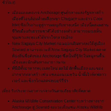
ชั่วโมง)
เมืองแองเคอเรจ
Anchorage
ศูนย์กลางแห่งรัฐอลาสก้า
เมืองที่โอบล้อมด้วยเทือกเขา Chugach และอ่าว Cook
Inlet ซึ่งเป็นประตูสู่การผจญภัยทางเหนือ เมืองนี้ผสมผสาน
ชีวิตเมืองกับธรรมชาติได้อย่างลงตัว สามารถมองเห็น
ขุนเขาและทะเลได้จากใจกลางเมือง
New Sagaya City Market
ก่อนออกเดินทางลงใต้สู่เมือง
Seward สามารถแวะที่ New Sagaya City Market ตลาด
ท้องถิ่นชื่อดังของ Anchorage ซึ่งเป็นที่รู้จักในหมู่คนพื้น
เมืองและนักเดินทางมายาวนาน
ที่นี่มีทั้งอาหารทะเลสดใหม่ ผลไม้ ผักพื้นเมือง และของ
ฝากจาก
อลาสก้า เช่น แซลมอนรมควัน
น้ำผึ้งไวล์ดฟลาว
เวอร์ และช็อกโกแลตรสเบอร์รี่ป่า
เที่ยง
รับประทานอาหารกลางวันตามอัธยาศัยที่ตลาด
Alaska Wildlife Conservation Center
ระหว่างทางจาก
Anchorage สู่ Seward จะแวะเยี่ยมชม Alaska Wildlife