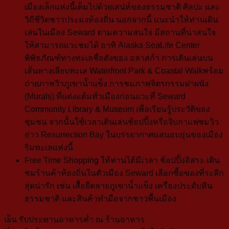
เมืองเล็กแห่งนี้เต็มไปด้วยเสน่ห์ของธรรมชาติ ศิลปะ และ
วิถีชีวิตชาวประมงท้องถิ่น นอกจากนี้ แนะนำให้ท่านเดิน
เล่นในเมือง Seward ตามความสนใจ มีสถานที่น่าสนใจ
ให้สามารถแวะชมได้ อาทิ Alaska SeaLife Center
พิพิธภัณฑ์ทางทะเลชื่อดังของ
อลาสก้า การเดินเล่นบน
เส้นทางเลียบทะเล Waterfront Park & Coastal Walkพร้อม
ถ่ายภาพวิวภูเขาน้ำแข็ง การชมภาพจิตรกรรมฝาผนัง
(Murals) ที่แต่งแต้มทั่วเมืองก่อนแวะที่ Seward
Community Library & Museum เพื่อเรียนรู้ประวัติของ
ชุมชน จากนั้นใช้เวลาเดินเล่นช้อปปิ้งหรือจิบกาแฟชมวิว
อ่าว Resurrection Bay ในบรรยากาศแสนอบอุ่นของเมือง
ริมทะเลแห่งนี้
Free Time Shopping
ให้ท่านได้มีเวลา
ช้อปปิ้งอิสระ เดิน
ชมร้านค้าท้องถิ่นในตัวเมือง Seward
เลือกซื้อของที่ระลึก
สุดน่ารัก เช่น เสื้อยืดลายภูเขาน้ำแข็ง เครื่องประดับหิน
ธรรมชาติ และสินค้าทำมือจากชาวพื้นเมือง
เย็น
รับประทานอาหารค่ำ ณ ร้านอาหาร