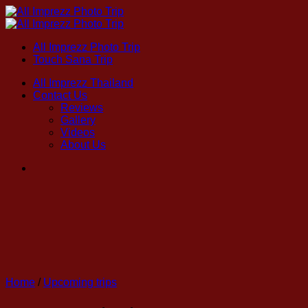
Skip
to
content
All Imprezz Photo Trip
Touch Sana Trip
All Imprezz Thailand
Contact Us
Reviews
Gallery
Videos
About Us
Home
/
Upcoming trips