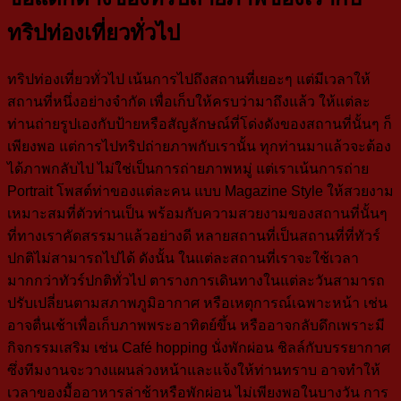
ทริปท่องเที่ยวทั่วไป
ทริปท่องเที่ยวทั่วไป เน้นการไปถึงสถานที่เยอะๆ แต่มีเวลาให้
สถานที่หนึ่งอย่างจำกัด เพื่อเก็บให้ครบว่ามาถึงแล้ว ให้แต่ละ
ท่านถ่ายรูปเองกับป้ายหรือสัญลักษณ์ที่โด่งดังของสถานที่นั้นๆ ก็
เพียงพอ แต่การไปทริปถ่ายภาพกับเรานั้น ทุกท่านมาแล้วจะต้อง
ได้ภาพกลับไป ไม่ใช่เป็นการถ่ายภาพหมู่ แต่เราเน้นการถ่าย
Portrait โพสต์ท่าของแต่ละคน แบบ Magazine Style ให้สวยงาม
เหมาะสมที่ตัวท่านเป็น พร้อมกับความสวยงามของสถานที่นั้นๆ
ที่ทางเราคัดสรรมาแล้วอย่างดี หลายสถานที่เป็นสถานที่ที่ทัวร์
ปกติไม่สามารถไปได้ ดังนั้น ในแต่ละสถานที่เราจะใช้เวลา
มากกว่าทัวร์ปกติทั่วไป ตารางการเดินทางในแต่ละวันสามารถ
ปรับเปลี่ยนตามสภาพภูมิอากาศ หรือเหตุการณ์เฉพาะหน้า เช่น
อาจตื่นเช้าเพื่อเก็บภาพพระอาทิตย์ขึ้น หรืออาจกลับดึกเพราะมี
กิจกรรมเสริม เช่น Café hopping นั่งพักผ่อน ชิลล์กับบรรยากาศ
ซึ่งทีมงานจะวางแผนล่วงหน้าและแจ้งให้ท่านทราบ อาจทำให้
เวลาของมื้ออาหารล่าช้าหรือพักผ่อน ไม่เพียงพอในบางวัน การ