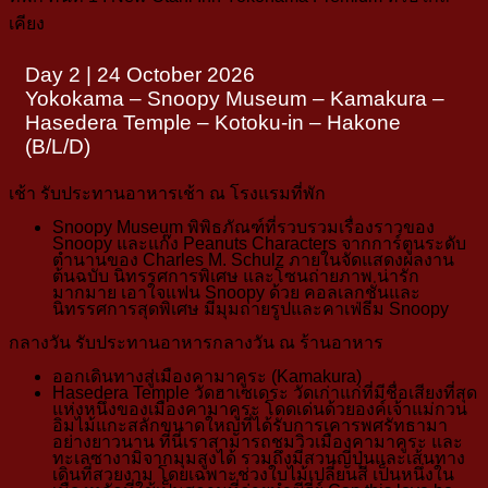
เคียง
Day 2 | 24 October 2026
Yokokama – Snoopy Museum – Kamakura –
Hasedera Temple – Kotoku-in – Hakone
(B/L/D)
เช้า
รับประทานอาหารเช้า ณ โรงแรมที่พัก
Snoopy Museum
พิพิธภัณฑ์ที่รวบรวมเรื่องราวของ
Snoopy และแก๊ง Peanuts Characters จากการ์ตูนระดับ
ตำนานของ Charles M. Schulz ภายในจัดแสดงผลงาน
ต้นฉบับ นิทรรศการพิเศษ และโซนถ่ายภาพ น่ารัก
มากมาย เอาใจแฟน Snoopy ด้วย
คอลเลกชั่นและ
นิทรรศการสุดพิเศษ มีมุมถ่ายรูปและคาเฟ่ธีม Snoopy
กลางวัน
รับประทานอาหารกลางวัน ณ ร้านอาหาร
ออกเดินทางสู่เมือง
คามาคูระ (Kamakura
)
Hasedera Temple
วัดฮาเซเดระ วัดเก่าแก่ที่มีชื่อเสียงที่สุด
แห่งหนึ่งของเมืองคามาคูระ โดดเด่นด้วยองค์เจ้าแม่กวน
อิมไม้แกะสลักขนาดใหญ่ที่ได้รับการเคารพศรัทธามา
อย่างยาวนาน ที่นี่เราสามารถชมวิวเมืองคามาคูระ และ
ทะเลซางามิจากมุมสูงได้
รวมถึงมีสวนญี่ปุ่นและเส้นทาง
เดินที่สวยงาม โดยเฉพาะช่วงใบไม้เปลี่ยนสี
เป็นหนึ่งใน