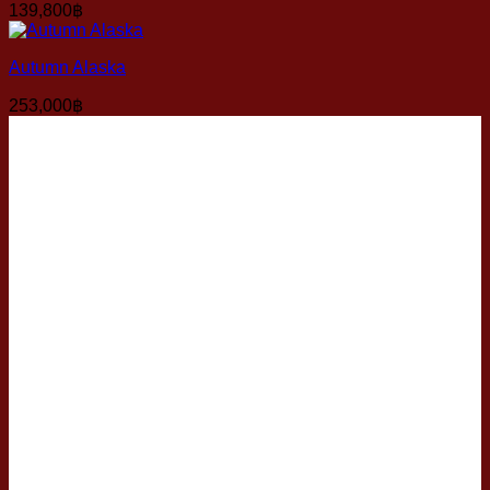
139,800
฿
Autumn Alaska
253,000
฿