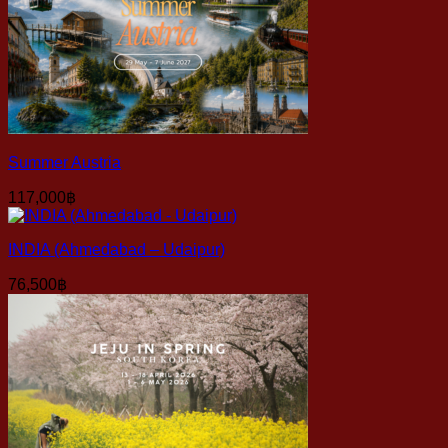
Summer Austria
117,000
฿
INDIA (Ahmedabad – Udaipur)
76,500
฿