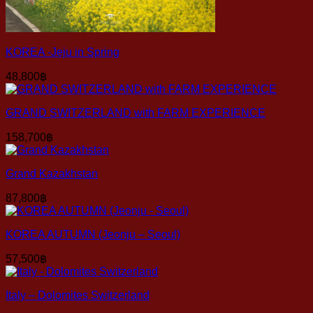
KOREA -Jeju in Spring
48,800
฿
GRAND SWITZERLAND with FARM EXPERIENCE
158,700
฿
Grand Kazakhstan
87,800
฿
KOREA AUTUMN (Jeonju – Seoul)
57,500
฿
Italy – Dolomites Switzerland