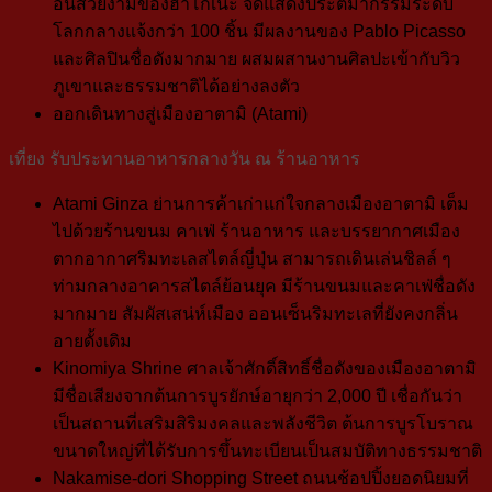
อันสวยงามของฮาโกเนะ จัดแสดงประติมากรรมระดับ
โลกกลางแจ้งกว่า 100 ชิ้น มีผลงานของ Pablo Picasso
และศิลปินชื่อดังมากมาย ผสมผสานงานศิลปะเข้ากับวิว
ภูเขาและธรรมชาติได้อย่างลงตัว
ออกเดินทางสู่เมือง
อาตามิ (Atami
)
เที่ยง
รับประทานอาหารกลางวัน ณ ร้านอาหาร
Atami Ginza
ย่านการค้าเก่าแก่ใจกลางเมืองอาตามิ เต็ม
ไปด้วยร้านขนม คาเฟ่
ร้านอาหาร และบรรยากาศเมือง
ตากอากาศริมทะเลสไตล์ญี่ปุ่น สามารถเดินเล่นชิลล์ ๆ
ท่ามกลางอาคารสไตล์ย้อนยุค มีร้านขนมและคาเฟ่ชื่อดัง
มากมาย สัมผัสเสน่ห์เมือง ออนเซ็นริมทะเลที่ยังคงกลิ่น
อายดั้งเดิม
Kinomiya Shrine
ศาลเจ้าศักดิ์สิทธิ์ชื่อดังของเมืองอาตามิ
มีชื่อเสียงจากต้นการบูรยักษ์อายุกว่า 2,000 ปี เชื่อกันว่า
เป็นสถานที่เสริมสิริมงคลและพลังชีวิต ต้นการบูรโบราณ
ขนาดใหญ่ที่ได้รับการขึ้นทะเบียนเป็นสมบัติทางธรรมชาติ
Nakamise-dori Shopping Street
ถนนช้อปปิ้งยอดนิยมที่