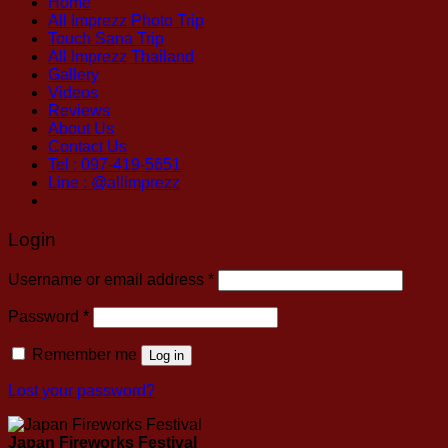
Home
All Imprezz Photo Trip
Touch Sana Trip
All Imprezz Thailand
Gallery
Videos
Reviews
About Us
Contact Us
Tel : 097-419-5651
Line : @allimprezz
Login
Username or email address
*
Password
*
Remember me
Log in
Lost your password?
Japan Fireworks Festival