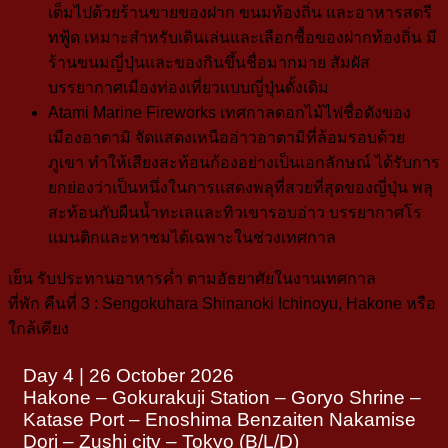
เต็มไปด้วยร้านขายของฝาก ขนมท้องถิ่น และอาหารสตรี
ทฟู้ด เหมาะสำหรับเดินเล่นและเลือกซื้อของฝากท้องถิ่น มี
ร้านขนมญี่ปุ่นและของกินขึ้นชื่อมากมาย สัมผัส
บรรยากาศเมืองท่องเที่ยวแบบญี่ปุ่นดั้งเดิม
Atami Marine Fireworks
เทศกาลดอกไม้ไฟชื่อดังของ
เมืองอาตามิ จัดแสดงเหนืออ่าวอาตามิที่ล้อมรอบด้วย
ภูเขา ทำให้เสียงสะท้อนก้องอย่างเป็นเอกลักษณ์ ได้รับการ
ยกย่องว่าเป็นหนึ่งในการแสดงพลุที่สวยที่สุดของญี่ปุ่น พลุ
สะท้อนกับผืนน้ำทะเลและทิวเขารอบอ่าว บรรยากาศโร
แมนติกและหาชมได้เฉพาะในช่วงเทศกาล
เย็น
รับประทานอาหารค่ำ ตามอัธยาศัยในงานเทศกาล
ที่พัก คืนที่ 3 :
Sengokuhara Shinanoki Ichinoyu, Hakone หรือ
ใกล้เคียง
Day 4 | 26 October 2026
Hakone – Gokurakuji Station – Goryo Shrine –
Katase Port – Enoshima Benzaiten Nakamise
Dori – Zushi city – Tokyo (B/L/D)