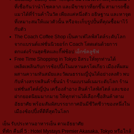
ที่เชื่อกันว่านำโชคลาภ และมีขาขวาที่ยกขึ้น สามารถซื้อ
แมวได้ที่ร้านค้าในวัด เพียงแค่หนึ่งตัว อธิษฐาน และหาจุด
ที่เหมาะสมให้แมวตัวนั้น หรือจะเก็บรูปปั้นที่คุณซื้อมาไว้
กับตัว
The Coach Coffee Shop
เป็นคาเฟ่ไลฟ์สไตล์ระดับโลก
จากแบรนด์แฟชั่นนิวยอร์ก Coach โดดเด่นด้วยการ
ตกแต่งร้านสุดชิคและกิ๊ฟช้อป
เอ็กซ์คลูซีฟ
Free Time Shopping in Tokyo
อิสระให้ทุกท่านได้
เพลิดเพลินกับการช้อปปิ้งในมหานครโตเกียว เมืองที่ผสม
ผสานความทันสมัยและวัฒนธรรมญี่ปุ่นได้อย่างลงตัว พบ
กับห้างสรรพสินค้าชั้นนำ ร้านแบรนด์เนมระดับโลก ร้าน
แฟชั่นสไตล์ญี่ปุ่น เครื่องสำอาง สินค้าไลฟ์สไตล์ และของ
ฝากยอดนิยมมากมาย ให้ทุกท่านได้เลือกซื้อสินค้าตาม
อัธยาศัย พร้อมสัมผัสบรรยากาศอันมีชีวิตชีวาของหนึ่งใน
เมืองช้อปปิ้งที่ดีที่สุดในโลก
เย็น
รับประทานอาหารเย็น ตามอัธยาศัย
ที่พัก คืนที่ 5 : Hotel Mystays Premier Akasaka, Tokyo หรือใกล้