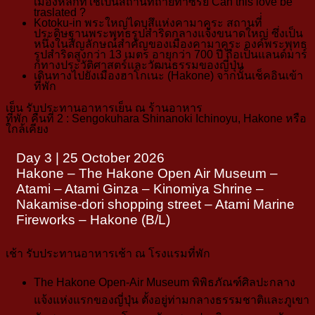
เมืองหลักที่ใช้เป็นสถานที่ถ่ายทำซีรี่ย์ Can this love be
traslated ?
Kotoku-in
พระใหญ่ไดบุสึแห่งคามาคูระ สถานที่่
ประดิษฐานพระพุทธรูปสำริดกลางแจ้งขนาดใหญ่ ซึ่งเป็น
หนึ่งในสัญลักษณ์สำคัญของเมืองคามาคูระ
องค์พระพุทธ
รูปสำริดสูงกว่า 13 เมตร อายุกว่า 700 ปี ถือเป็นแลนด์มาร์
กทางประวัติศาสตร์และวัฒนธรรมของญี่ปุ่น
เดินทางไปยัง
เมืองฮาโกเนะ (Hakone)
จากนั้นเช็คอินเข้า
ที่พัก
เย็น
รับประทานอาหารเย็น ณ ร้านอาหาร
ที่พัก คืนที่ 2 :
Sengokuhara Shinanoki Ichinoyu, Hakone หรือ
ใกล้เคียง
Day 3 | 25 October 2026
Hakone – The Hakone Open Air Museum –
Atami – Atami Ginza – Kinomiya Shrine –
Nakamise-dori shopping street – Atami Marine
Fireworks – Hakone (B/L)
เช้า
รับประทานอาหารเช้า ณ โรงแรมที่พัก
The Hakone Open-Air Museum
พิพิธภัณฑ์ศิลปะกลาง
แจ้งแห่งแรกของญี่ปุ่น ตั้งอยู่ท่ามกลางธรรมชาติและภูเขา