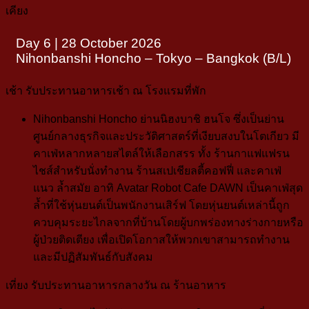
เคียง
Day 6 | 28 October 2026
Nihonbanshi Honcho – Tokyo – Bangkok (B/L)
เช้า
รับประทานอาหารเช้า ณ โรงแรมที่พัก
Nihonbanshi Honcho
ย่านนิฮงบาชิ ฮนโจ ซึ่งเป็นย่าน
ศูนย์กลางธุรกิจและประวัติศาสตร์ที่เงียบสงบในโตเกียว มี
คาเฟ่หลากหลายสไตล์ให้เลือกสรร ทั้ง ร้านกาแฟแฟรน
ไชส์สำหรับนั่งทำงาน ร้านสเปเชียลตี้คอฟฟี่ และคาเฟ่
แนว
ล้ำสมัย อาทิ
Avatar Robot Cafe DAWN เป็นคาเฟ่สุด
ล้ำที่ใช้หุ่นยนต์เป็นพนักงานเสิร์ฟ โดยหุ่นยนต์เหล่านี้ถูก
ควบคุมระยะไกลจากที่บ้าน
โดยผู้บกพร่องทางร่างกายหรือ
ผู้ป่วยติดเตียง
เพื่อเปิดโอกาสให้พวกเขาสามารถทำงาน
และมีปฏิสัมพันธ์กับสังคม
เที่ยง
รับประทานอาหารกลางวัน ณ ร้านอาหาร