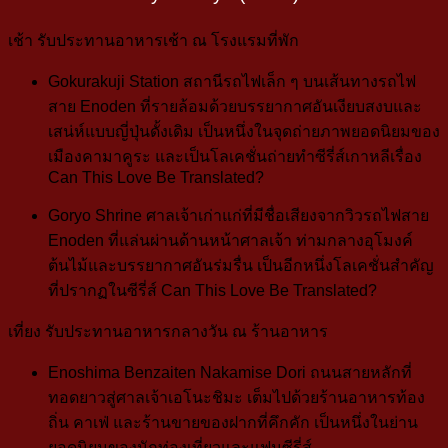
เช้า
รับประทานอาหารเช้า ณ โรงแรมที่พัก
Gokurakuji Station
สถานีรถไฟเล็ก ๆ บนเส้นทางรถไฟ
สาย Enoden ที่รายล้อมด้วยบรรยากาศอันเงียบสงบและ
เสน่ห์แบบญี่ปุ่นดั้งเดิม เป็นหนึ่งในจุดถ่ายภาพยอดนิยมของ
เมืองคามาคูระ
และเป็นโลเคชั่นถ่ายทำซีรี่ส์เกาหลีเรื่อง
Can This Love Be Translated?
Goryo Shrine
ศาลเจ้าเก่าแก่ที่มีชื่อเสียงจากวิวรถไฟสาย
Enoden ที่แล่นผ่านด้านหน้าศาลเจ้า ท่ามกลางอุโมงค์
ต้นไม้และบรรยากาศอันร่มรื่น
เป็นอีกหนึ่งโลเคชั่นสำคัญ
ที่ปรากฏในซีรี่ส์ Can This Love Be Translated?
เที่ยง
รับประทานอาหารกลางวัน ณ ร้านอาหาร
Enoshima Benzaiten Nakamise Dori
ถนนสายหลักที่
ทอดยาวสู่ศาลเจ้าเอโนะชิมะ เต็มไปด้วยร้านอาหารท้อง
ถิ่น คาเฟ่ และร้านขายของฝากที่คึกคัก เป็นหนึ่งในย่าน
ยอดนิยมของนักท่องเที่ยวและแฟนซีรี่ส์